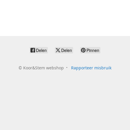
Delen
Delen
Pinnen
©
Koor&Stem webshop
Rapporteer misbruik